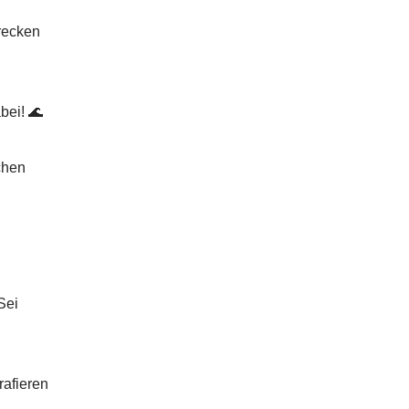
trecken
bei! 🌊
chen
Sei
rafieren