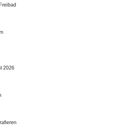
Freibad
am
t 2026
m
rafieren