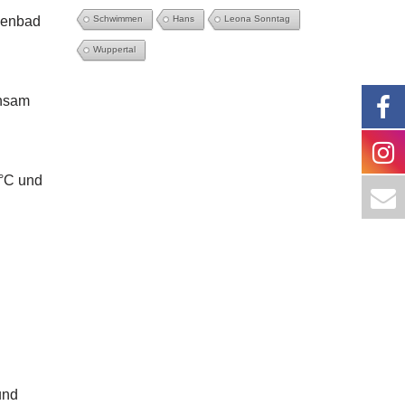
genbad
Schwimmen
Hans
Leona Sonntag
Wuppertal
nsam
°C und
und