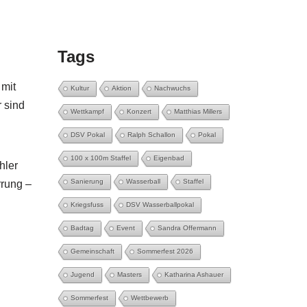
Tags
 mit
Kultur
Aktion
Nachwuchs
 sind
Wettkampf
Konzert
Matthias Millers
DSV Pokal
Ralph Schallon
Pokal
100 x 100m Staffel
Eigenbad
hler
Sanierung
Wasserball
Staffel
rrung –
Kriegsfuss
DSV Wasserballpokal
Badtag
Event
Sandra Offermann
Gemeinschaft
Sommerfest 2026
Jugend
Masters
Katharina Ashauer
Sommerfest
Wettbewerb