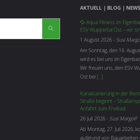
AKTUELL | BLOG | NEW
💦 Aqua Fitness im Eigenb
Suchen
Suchen
ESV Wuppertal Ost – wir si
nach:
1 August 2026
-
Susi Margo
Am Sonntag, den 16. Augus
wird es bei uns im Eigenbad
Wir freuen uns, den ESV Wu
Ost bei
[...]
Kanalsanierung in der Ben
Straße beginnt – Straßensp
Anfahrt zum Freibad
26 Juli 2026
-
Susi Margolf
Ab Montag, 27. Juli 2026, 
aufgrund von Bauarbeiten 