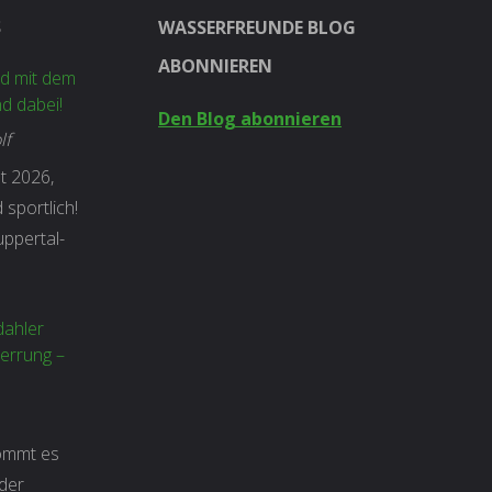
S
WASSERFREUNDE BLOG
ABONNIEREN
ad mit dem
nd dabei!
Den Blog abonnieren
lf
t 2026,
 sportlich!
ppertal-
dahler
errung –
kommt es
der