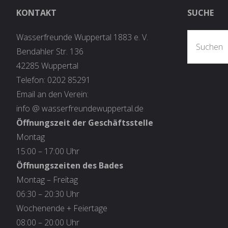
KONTAKT
SUCHE
Wasserfreunde Wuppertal 1883 e. V.
Bendahler Str. 136
42285 Wuppertal
Telefon: 0202 85291
Email an den Verein:
info @ wasserfreundewuppertal.de
Öffnungszeit der Geschäftsstelle
Montag
15:00 – 17:00 Uhr
Öffnungszeiten des Bades
Montag – Freitag
06:30 – 20:30 Uhr
Wochenende + Feiertage
08:00 – 20:00 Uhr