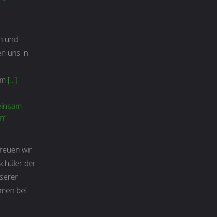
rn und
n uns in
em
[...]
einsam
n“
reuen wir
Schüler der
serer
rmen bei